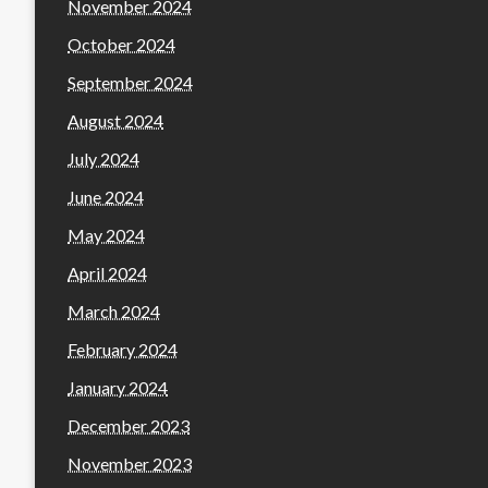
November 2024
October 2024
September 2024
August 2024
July 2024
June 2024
May 2024
April 2024
March 2024
February 2024
January 2024
December 2023
November 2023