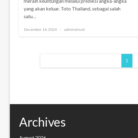
meraih keuntungan melalui prediksi angka-angka
yang akan keluar. Toto Thailand, sebagai salah
satu…
Posted
December 14, 2024
adminelvuel
on
Posts
1
pagination
Archives
August 2026