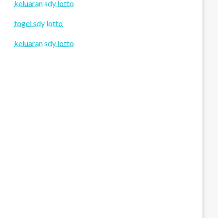
keluaran sdy lotto
togel sdy lotto
keluaran sdy lotto