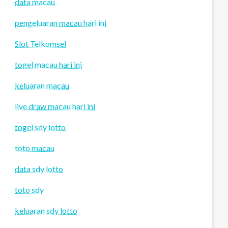
data macau
pengeluaran macau hari ini
Slot Telkomsel
togel macau hari ini
keluaran macau
live draw macau hari ini
togel sdy lotto
toto macau
data sdy lotto
toto sdy
keluaran sdy lotto