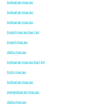
keluaran macau
keluaran macau
keluaran macau
togel macau hari ini
togel macau
data macau
keluaran macau hari ini
toto macau
keluaran macau
pengeluaran macau
data macau