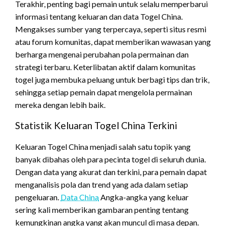
Terakhir, penting bagi pemain untuk selalu memperbarui
informasi tentang keluaran dan data Togel China.
Mengakses sumber yang terpercaya, seperti situs resmi
atau forum komunitas, dapat memberikan wawasan yang
berharga mengenai perubahan pola permainan dan
strategi terbaru. Keterlibatan aktif dalam komunitas
togel juga membuka peluang untuk berbagi tips dan trik,
sehingga setiap pemain dapat mengelola permainan
mereka dengan lebih baik.
Statistik Keluaran Togel China Terkini
Keluaran Togel China menjadi salah satu topik yang
banyak dibahas oleh para pecinta togel di seluruh dunia.
Dengan data yang akurat dan terkini, para pemain dapat
menganalisis pola dan trend yang ada dalam setiap
pengeluaran.
Data China
Angka-angka yang keluar
sering kali memberikan gambaran penting tentang
kemungkinan angka yang akan muncul di masa depan.