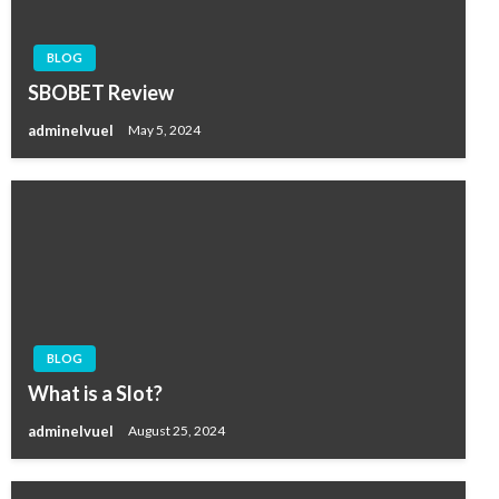
BLOG
SBOBET Review
adminelvuel
May 5, 2024
BLOG
What is a Slot?
adminelvuel
August 25, 2024