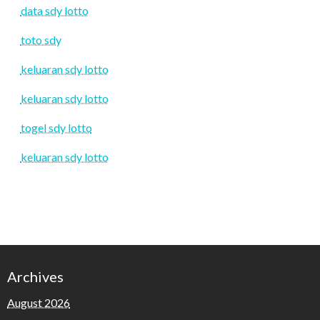
data sdy lotto
toto sdy
keluaran sdy lotto
keluaran sdy lotto
togel sdy lotto
keluaran sdy lotto
Archives
August 2026