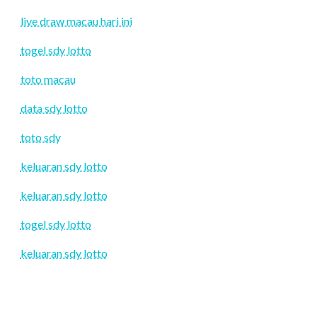
live draw macau hari ini
togel sdy lotto
toto macau
data sdy lotto
toto sdy
keluaran sdy lotto
keluaran sdy lotto
togel sdy lotto
keluaran sdy lotto