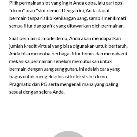
Pilih permainan slot yang ingin Anda coba, lalu cari opsi
"demo" atau "slot demo". Dengan ini, Anda dapat
bermain tanpa risiko kehilangan uang, sambil menikmati
semua fitur dan grafik yang ditawarkan oleh permainan.
Saat bermain di mode demo, Anda akan mendapatkan
jumlah kredit virtual yang bisa digunakan untuk bertaruh.
Anda bisa mencoba berbagai fitur bonus dan memahami
mekanika permainan sebelum memutuskan untuk
bermain dengan uang sungguhan. Ini adalah cara yang
bagus untuk mengeksplorasi koleksi slot demo
Pragmatic dan PG serta mengenali mana yang paling
sesuai dengan selera Anda.