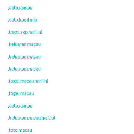
data macau
data kamboja
togel sgp hari ini
keluaran macau
keluaran macau
keluaran macau
togel macau hari ini
togel macau
data macau
keluaran macau hari ini
toto macau