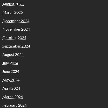
August 2025
March 2025
December 2024
November 2024
October 2024
September 2024
August 2024
July 2024
June 2024
May 2024
April 2024
March 2024
February 2024